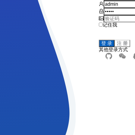
记住我
登 录
注 册
其他登录方式